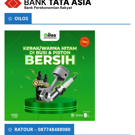
OILOS
RATOUR – 087748488080