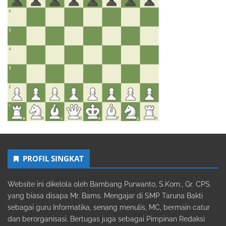
PROFIL SINGKAT
Website ini dikelola oleh Bambang Purwanto, S.Kom., Gr. CPS.
yang biasa disapa Mr. Bams. Mengajar di SMP Taruna Bakti
sebagai guru Informatika, senang menulis, MC, bermain catur
dan berorganisasi. Bertugas juga sebagai Pimpinan Redaksi