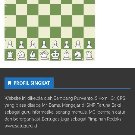
PROFIL SINGKAT
Website ini dikelola oleh Bambang Purwanto, S.Kom., Gr. CPS.
yang biasa disapa Mr. Bams. Mengajar di SMP Taruna Bakti
sebagai guru Informatika, senang menulis, MC, bermain catur
dan berorganisasi. Bertugas juga sebagai Pimpinan Redaksi
www.satuguru.id