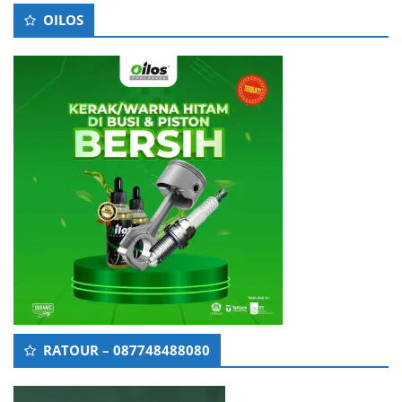
OILOS
RATOUR – 087748488080