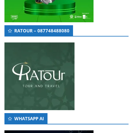
RATOUR – 087748488080
WHATSAPP AI