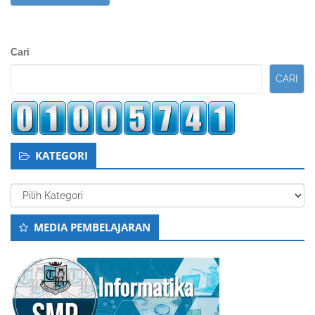
Sidebar
Cari
Kedua
CARI
KATEGORI
Kategori
MEDIA PEMBELAJARAN