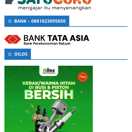
BANK – 0881023095850
OILOS