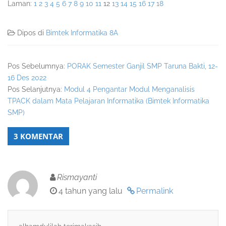
Laman:
1
2
3
4
5
6
7
8
9
10
11
12
13
14
15
16
17
18
Dipos di
Bimtek Informatika 8A
Pos Sebelumnya:
PORAK Semester Ganjil SMP Taruna Bakti, 12-
16 Des 2022
Pos Selanjutnya:
Modul 4 Pengantar Modul Menganalisis
TPACK dalam Mata Pelajaran Informatika (Bimtek Informatika
SMP)
3 KOMENTAR
Rismayanti
4 tahun yang lalu
Permalink