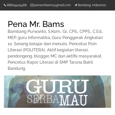
Lompat
88809405468
penamrbams@gmail.com
Bandung, Indonesia
ke
konten
Pena Mr. Bams
Bambang Purwanto, S.Kom., Gr., CPS., CPPS., C.Ed.,
MEP. guru Informatika, Guru Penggerak Angkatan
10. Senang belajar dan menulis. Pencetus Poin
Literasi (POLITERA). Aktif kegiatan literasi,
pendongeng, blogger, MC dan aktifis masyarakat.
Pencetus Rapor Literasi di SMP Taruna Bakti
Bandung.