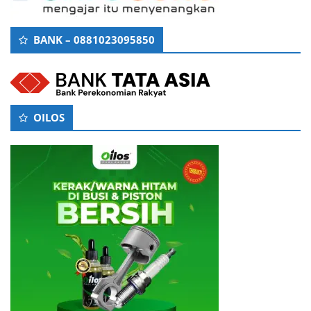
BANK – 0881023095850
OILOS