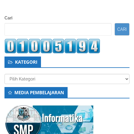
Sidebar
Cari
Kedua
CARI
KATEGORI
Kategori
MEDIA PEMBELAJARAN