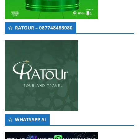
RATOUR – 087748488080
WHATSAPP AI