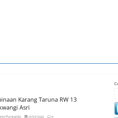
S
Ca
K
inaan Karang Taruna RW 13
kwangi Asri
ng Purwanto
0
17/07/2022