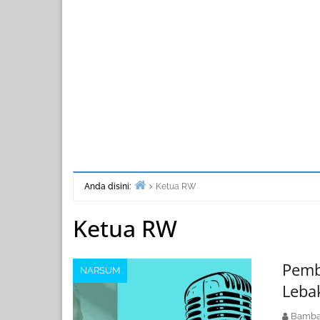
Anda disini:
Ketua RW
Beranda
Ketua RW
Pemb
NARSUM
Leba
Bamba