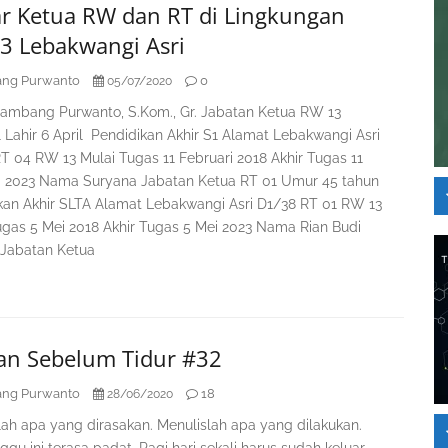
ar Ketua RW dan RT di Lingkungan
3 Lebakwangi Asri
ng Purwanto
0
05/07/2020
mbang Purwanto, S.Kom., Gr. Jabatan Ketua RW 13
 Lahir 6 April Pendidikan Akhir S1 Alamat Lebakwangi Asri
T 04 RW 13 Mulai Tugas 11 Februari 2018 Akhir Tugas 11
i 2023 Nama Suryana Jabatan Ketua RT 01 Umur 45 tahun
kan Akhir SLTA Alamat Lebakwangi Asri D1/38 RT 01 RW 13
ugas 5 Mei 2018 Akhir Tugas 5 Mei 2023 Nama Rian Budi
Jabatan Ketua
san Sebelum Tidur #32
ng Purwanto
18
28/06/2020
lah apa yang dirasakan. Menulislah apa yang dilakukan.
ggu ini terasa padat. Pagi hari sekali harus sudah keluar