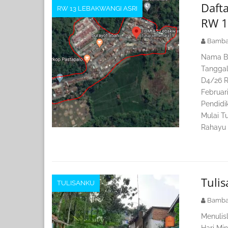
Daft
RW 13 LEBAKWANGI ASRI
RW 1
Bamba
Nama Ba
Tanggal
D4/26 R
Februar
Pendidi
Mulai T
Rahayu 
Tuli
TULISANKU
Bamba
Menulis
Hari Min