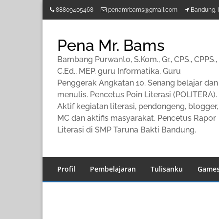
Lompat
88809405468
penamrbams@gmail.com
Bandung, 
ke
konten
Pena Mr. Bams
Bambang Purwanto, S.Kom., Gr., CPS., CPPS.,
C.Ed., MEP. guru Informatika, Guru
Penggerak Angkatan 10. Senang belajar dan
menulis. Pencetus Poin Literasi (POLITERA).
Aktif kegiatan literasi, pendongeng, blogger,
MC dan aktifis masyarakat. Pencetus Rapor
Literasi di SMP Taruna Bakti Bandung.
Profil
Pembelajaran
Tulisanku
Game