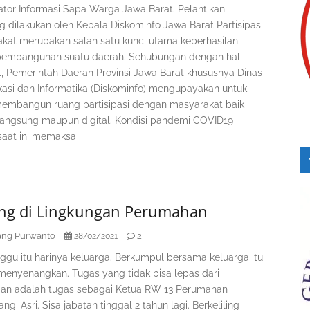
ator Informasi Sapa Warga Jawa Barat. Pelantikan
g dilakukan oleh Kepala Diskominfo Jawa Barat Partisipasi
kat merupakan salah satu kunci utama keberhasilan
embangunan suatu daerah. Sehubungan dengan hal
t, Pemerintah Daerah Provinsi Jawa Barat khususnya Dinas
asi dan Informatika (Diskominfo) mengupayakan untuk
membangun ruang partisipasi dengan masyarakat baik
langsung maupun digital. Kondisi pandemi COVID19
 saat ini memaksa
ling di Lingkungan Perumahan
ng Purwanto
2
28/02/2021
nggu itu harinya keluarga. Berkumpul bersama keluarga itu
menyenangkan. Tugas yang tidak bisa lepas dari
ian adalah tugas sebagai Ketua RW 13 Perumahan
gi Asri. Sisa jabatan tinggal 2 tahun lagi. Berkeliling