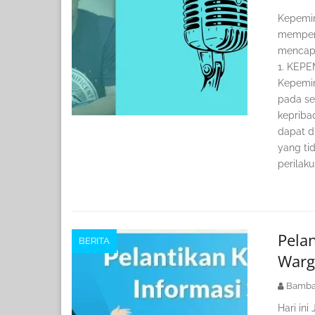
Kepemi
mempeng
mencapa
1. KEP
Kepemim
pada se
kepriba
dapat d
yang ti
perilak
Pela
BERITA
Warg
Bamba
Hari ini