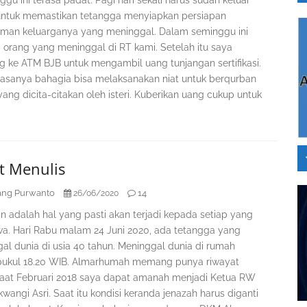
ntuk memastikan tetangga menyiapkan persiapan
an keluarganya yang meninggal. Dalam seminggu ini
 orang yang meninggal di RT kami. Setelah itu saya
g ke ATM BJB untuk mengambil uang tunjangan sertifikasi.
i rasanya bahagia bisa melaksanakan niat untuk berqurban
yang dicita-citakan oleh isteri. Kuberikan uang cukup untuk
t Menulis
ng Purwanto
14
26/06/2020
n adalah hal yang pasti akan terjadi kepada setiap yang
a. Hari Rabu malam 24 Juni 2020, ada tetangga yang
al dunia di usia 40 tahun. Meninggal dunia di rumah
 pukul 18.20 WIB. Almarhumah memang punya riwayat
aat Februari 2018 saya dapat amanah menjadi Ketua RW
wangi Asri. Saat itu kondisi keranda jenazah harus diganti