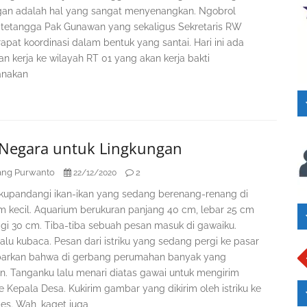
gan adalah hal yang sangat menyenangkan. Ngobrol
tetangga Pak Gunawan yang sekaligus Sekretaris RW
rapat koordinasi dalam bentuk yang santai. Hari ini ada
n kerja ke wilayah RT 01 yang akan kerja bakti
anakan
 Negara untuk Lingkungan
ng Purwanto
2
22/12/2020
i kupandangi ikan-ikan yang sedang berenang-renang di
m kecil. Aquarium berukuran panjang 40 cm, lebar 25 cm
ggi 30 cm. Tiba-tiba sebuah pesan masuk di gawaiku.
lalu kubaca. Pesan dari istriku yang sedang pergi ke pasar
arkan bahwa di gerbang perumahan banyak yang
an. Tanganku lalu menari diatas gawai untuk mengirim
 Kepala Desa. Kukirim gambar yang dikirim oleh istriku ke
es. Wah, kaget juga