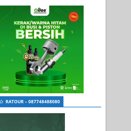
RATOUR – 087748488080