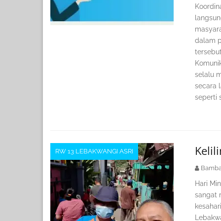
Koordin
langsun
masyara
dalam p
tersebu
Komunik
selalu 
secara 
seperti
Keli
RW 13 LEBAKWANGI ASRI
Bamba
Hari Mi
sangat 
kesahar
Lebakwan