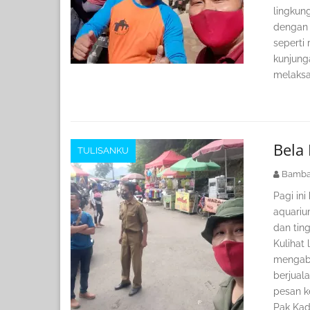
lingkun
dengan 
seperti 
kunjunga
melaks
Bela
TULISANKU
Bamba
Pagi in
aquariu
dan tin
Kulihat 
mengab
berjual
pesan ke
Pak Kad