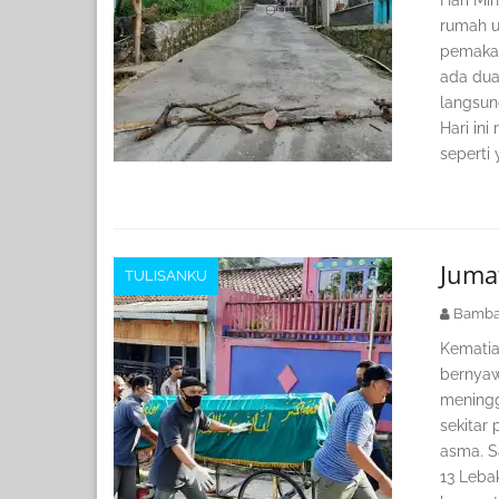
rumah u
pemakam
ada dua
langsun
Hari in
seperti 
Juma
TULISANKU
Bamba
Kematia
bernyaw
meningg
sekitar
asma. S
13 Lebak