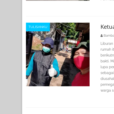
Ketu
TULISANKU
Bamba
Liburan
rumah it
berikut
bakti. M
lupa pe
sebagai
diusaha
pemegan
warga s