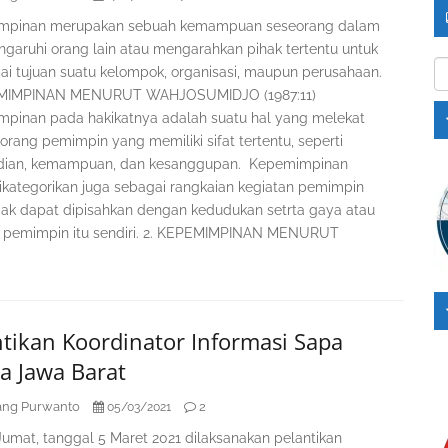
mpinan merupakan sebuah kemampuan seseorang dalam
aruhi orang lain atau mengarahkan pihak tertentu untuk
Ka
i tujuan suatu kelompok, organisasi, maupun perusahaan.
EMIMPINAN MENURUT WAHJOSUMIDJO (1987:11)
pinan pada hakikatnya adalah suatu hal yang melekat
orang pemimpin yang memiliki sifat tertentu, seperti
dian, kemampuan, dan kesanggupan. Kepemimpinan
ikategorikan juga sebagai rangkaian kegiatan pemimpin
dak dapat dipisahkan dengan kedudukan setrta gaya atau
u pemimpin itu sendiri. 2. KEPEMIMPINAN MENURUT
ntikan Koordinator Informasi Sapa
a Jawa Barat
ng Purwanto
2
05/03/2021
 Jumat, tanggal 5 Maret 2021 dilaksanakan pelantikan