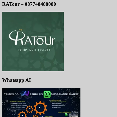
RATour – 087748488080
Whatsapp AI