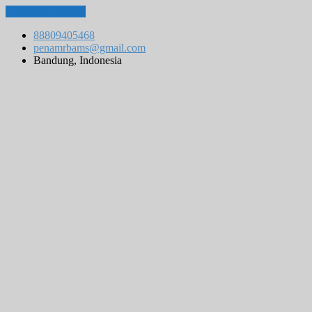
Lompat ke konten
88809405468
penamrbams@gmail.com
Bandung, Indonesia