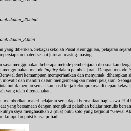
kronik-dalam_20.html
kronik-dalam_3.html
an yang diberikan. Sebagai sekolah Pusat Keunggulan, pelajaran sejara
mpersiapkan materi sesuai jurusan masing-masing.
 saya menggunakan beberapa metode pembelajaran disesuaikan dengan 
saya menggunakan metode
inquiry
dalam pembelajaran. Dengan metode
i
a. Berawal dari kemampuan memperhatikan dan menyimak, diharapkan si
f, inovatif dan mandiri dalam mengembangkan materi pelajaran. Sebagai 
ta untuk mempresentasikan hasil kerja kelompoknya di depan kelas. D
ah yang telah direncanakan.
 memberikan materi pelajaran serta dapat bermanfaat bagi siswa. Hal 
 saat yang bersamaan dengan mengikuti pelatihan belajar menulis bers
erikutnya saya menghasilkan 2 (dua) buku solo yang berjudul “Gawai A
n kumpulan puisi karya pribadi.