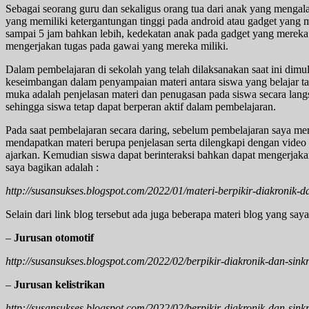
Sebagai seorang guru dan sekaligus orang tua dari anak yang meng
yang memiliki ketergantungan tinggi pada android atau gadget yang
sampai 5 jam bahkan lebih, kedekatan anak pada gadget yang mereka 
mengerjakan tugas pada gawai yang mereka miliki.
Dalam pembelajaran di sekolah yang telah dilaksanakan saat ini dimu
keseimbangan dalam penyampaian materi antara siswa yang belajar ta
muka adalah penjelasan materi dan penugasan pada siswa secara la
sehingga siswa tetap dapat berperan aktif dalam pembelajaran.
Pada saat pembelajaran secara daring, sebelum pembelajaran saya me
mendapatkan materi berupa penjelasan serta dilengkapi dengan vide
ajarkan. Kemudian siswa dapat berinteraksi bahkan dapat mengerjaka
saya bagikan adalah :
http://susansukses.blogspot.com/2022/01/materi-berpikir-diakronik-d
Selain dari link blog tersebut ada juga beberapa materi blog yang sa
–
Jurusan otomotif
http://susansukses.blogspot.com/2022/02/berpikir-diakronik-dan-sin
–
Jurusan kelistrikan
http://susansukses.blogspot.com/2022/02/berpikir-diakronik-dan-sin