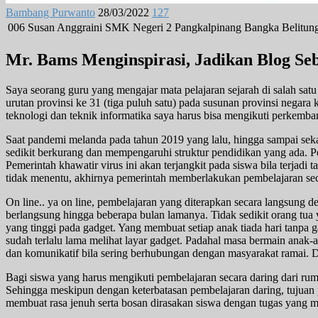
Bambang Purwanto
28/03/2022
127
006
Susan Anggraini
SMK Negeri 2 Pangkalpinang
Bangka Belitun
Mr. Bams Menginspirasi, Jadikan Blog Seb
Saya seorang guru yang mengajar mata pelajaran sejarah di salah sa
urutan provinsi ke 31 (tiga puluh satu) pada susunan provinsi negar
teknologi dan teknik informatika saya harus bisa mengikuti perkem
Saat pandemi melanda pada tahun 2019 yang lalu, hingga sampai sek
sedikit berkurang dan mempengaruhi struktur pendidikan yang ada. 
Pemerintah khawatir virus ini akan terjangkit pada siswa bila terjad
tidak menentu, akhirnya pemerintah memberlakukan pembelajaran secar
On line.. ya on line, pembelajaran yang diterapkan secara langsung d
berlangsung hingga beberapa bulan lamanya. Tidak sedikit orang tua
yang tinggi pada gadget. Yang membuat setiap anak tiada hari tanpa 
sudah terlalu lama melihat layar gadget. Padahal masa bermain anak-an
dan komunikatif bila sering berhubungan dengan masyarakat ramai.
Bagi siswa yang harus mengikuti pembelajaran secara daring dari r
Sehingga meskipun dengan keterbatasan pembelajaran daring, tujuan p
membuat rasa jenuh serta bosan dirasakan siswa dengan tugas yang m