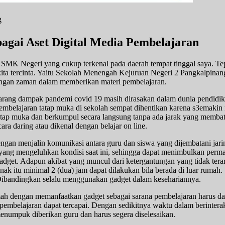
g
agai Aset Digital Media Pembelajaran
tu SMK Negeri yang cukup terkenal pada daerah tempat tinggal saya. T
a kita tercinta. Yaitu Sekolah Menengah Kejuruan Negeri 2 Pangkalpina
bangan zaman dalam memberikan materi pembelajaran.
arang dampak pandemi covid 19 masih dirasakan dalam dunia pendidika
Pembelajaran tatap muka di sekolah sempat dihentikan karena s3emaki
i tatap muka dan berkumpul secara langsung tanpa ada jarak yang memba
a daring atau dikenal dengan belajar on line.
engan menjalin komunikasi antara guru dan siswa yang dijembatani jarin
 yang mengeluhkan kondisi saat ini, sehingga dapat menimbulkan perm
gadget. Adapun akibat yang muncul dari ketergantungan yang tidak tera
ak itu minimal 2 (dua) jam dapat dilakukan bila berada di luar rumah. 
 Dibandingkan selalu menggunakan gadget dalam kesehariannya.
umah dengan memanfaatkan gadget sebagai sarana pembelajaran harus d
embelajaran dapat tercapai. Dengan sedikitnya waktu dalam berinteraks
enumpuk diberikan guru dan harus segera diselesaikan.