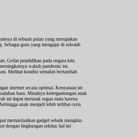
epatnya di sebuah pulau yang merupakan
ng. Sebagai guru yang mengajar di sekolah
n. Geliat pendidikan pada negara kita
n meningkatnya wabah pandemic ini.
tasi. Melihat kondisi semakin bertambah
gan internet secara optimal. Kenyataan ini
asalahan baru. Misalnya ketergantungan anak
rah ini dapat merusak organ mata karena
Sehingga anak menjadi lebih terlihat ceria
apat memanfaatkan gadget sebaik mungkin.
i dengan lingkungan sekitar, hal ini