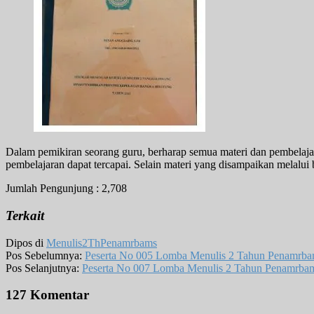
Dalam pemikiran seorang guru, berharap semua materi dan pembelaj
pembelajaran dapat tercapai. Selain materi yang disampaikan melalui 
Jumlah Pengunjung :
2,708
Terkait
Dipos di
Menulis2ThPenamrbams
Pos Sebelumnya:
Peserta No 005 Lomba Menulis 2 Tahun Penamrba
Pos Selanjutnya:
Peserta No 007 Lomba Menulis 2 Tahun Penamrbam
127 Komentar