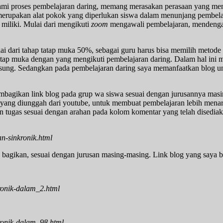
alami proses pembelajaran daring, memang merasakan perasaan yang m
 merupakan alat pokok yang diperlukan siswa dalam menunjang pembela
miliki. Mulai dari mengikuti
zoom
mengawali pembelajaran, mendenga
lai dari tahap tatap muka 50%, sebagai guru harus bisa memilih metod
tap muka dengan yang mengikuti pembelajaran daring. Dalam hal ini me
ngsung. Sedangkan pada pembelajaran daring saya memanfaatkan blog u
mbagikan link blog pada grup wa siswa sesuai dengan jurusannya masin
o yang diunggah dari youtube, untuk membuat pembelajaran lebih menar
n tugas sesuai dengan arahan pada kolom komentar yang telah disediak
an-sinkronik.html
ya bagikan, sesuai dengan jurusan masing-masing. Link blog yang saya b
kronik-dalam_2.html
kronik-dalam_98.html