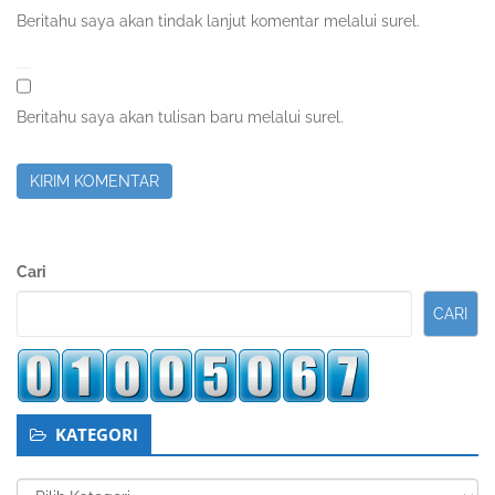
Beritahu saya akan tindak lanjut komentar melalui surel.
Beritahu saya akan tulisan baru melalui surel.
Sidebar
Cari
Kedua
CARI
KATEGORI
Kategori