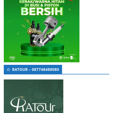
RATOUR – 087748488080