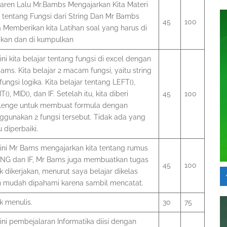
ren Lalu Mr.Bambs Mengajarkan Kita Materi
 tentang Fungsi dari String Dan Mr Bambs
45
100
 Memberikan kita Latihan soal yang harus di
akan dan di kumpulkan
 ini kita belajar tentang fungsi di excel dengan
ams. Kita belajar 2 macam fungsi, yaitu string
fungsi logika. Kita belajar tentang LEFT(),
(), MID(), dan IF. Setelah itu, kita diberi
45
100
lenge untuk membuat formula dengan
gunakan 2 fungsi tersebut. Tidak ada yang
u diperbaiki.
 ini Mr Bams mengajarkan kita tentang rumus
NG dan IF, Mr Bams juga membuatkan tugas
45
100
k dikerjakan, menurut saya belajar dikelas
h mudah dipahami karena sambil mencatat.
k menulis.
30
75
 ini pembejalaran Informatika diisi dengan