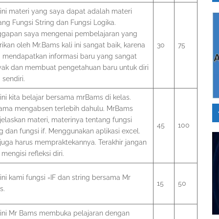
 ini materi yang saya dapat adalah materi
ang Fungsi String dan Fungsi Logika.
ggapan saya mengenai pembelajaran yang
rikan oleh Mr.Bams kali ini sangat baik, karena
30
75
 mendapatkan informasi baru yang sangat
ak dan membuat pengetahuan baru untuk diri
 sendiri.
 ini kita belajar bersama mrBams di kelas.
ama mengabsen terlebih dahulu. MrBams
elaskan materi, materinya tentang fungsi
45
100
ng dan fungsi if. Menggunakan aplikasi excel.
 juga harus mempraktekannya. Terakhir jangan
mengisi refleksi diri.
 ini kami fungsi =IF dan string bersama Mr
15
50
s.
 ini Mr Bams membuka pelajaran dengan