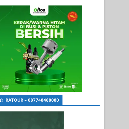
RATOUR – 087748488080