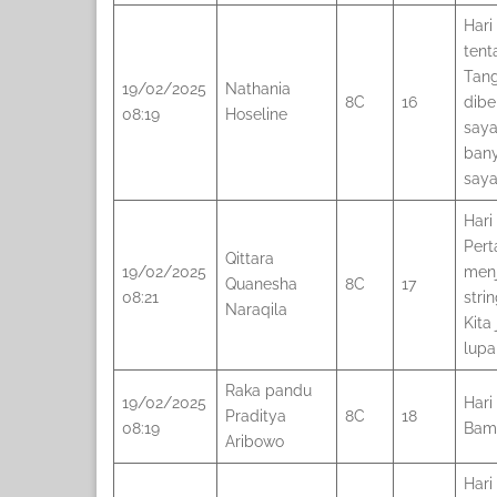
Hari
tent
Tan
19/02/2025
Nathania
8C
16
dibe
08:19
Hoseline
saya
bany
saya
Hari
Pert
Qittara
19/02/2025
menj
Quanesha
8C
17
08:21
stri
Naraqila
Kita
lupa 
Raka pandu
19/02/2025
Hari
Praditya
8C
18
08:19
Bam
Aribowo
Hari