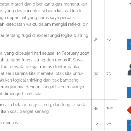
atat materi dan diberikan tugas menentukan
s yang dipakai untuk sebuah kasus. Untuk
gu depan hal yang harus saya perbaiki
ah ketepatan waktu dalam mengisi refleksi diri.
jar tentang fugsi di excel fungsi logika & string
30
75
ri yang dipelajari hari selasa, 19 February 2025
ah tentang fungsi string dan rumus IF. Saya
 tau ternyata belajar rumus di informatika
at seru karena kita memakai otak kita untuk
30
75
kukan logical thinking dan pak bambang
erangkannya dengan sangatt seru makanya
t dimengerti oleh kita
 ini aku belajar fungsi string, dan fungsiif serta
45
100
rikan soal. Sangat senang
k menulis.
15
50