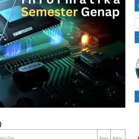
Ka
)
ksi Diri
Poin
Nilai