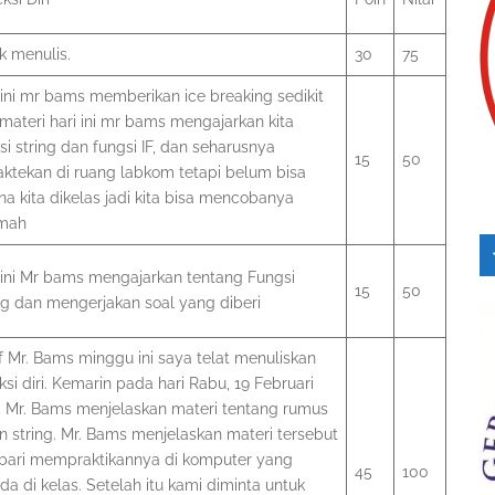
k menulis.
30
75
 ini mr bams memberikan ice breaking sedikit
materi hari ini mr bams mengajarkan kita
si string dan fungsi IF, dan seharusnya
15
50
aktekan di ruang labkom tetapi belum bisa
na kita dikelas jadi kita bisa mencobanya
umah
 ini Mr bams mengajarkan tentang Fungsi
15
50
ng dan mengerjakan soal yang diberi
 Mr. Bams minggu ini saya telat menuliskan
eksi diri. Kemarin pada hari Rabu, 19 Februari
 Mr. Bams menjelaskan materi tentang rumus
an string. Mr. Bams menjelaskan materi tersebut
ari mempraktikannya di komputer yang
45
100
da di kelas. Setelah itu kami diminta untuk