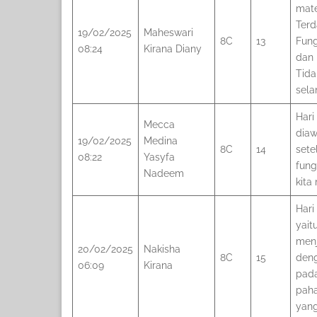
mate
Terd
19/02/2025
Maheswari
8C
13
Fung
08:24
Kirana Diany
dan 
Tida
sela
Hari
Mecca
diaw
19/02/2025
Medina
8C
14
sete
08:22
Yasyfa
fung
Nadeem
kita
Hari
yait
menj
20/02/2025
Nakisha
8C
15
deng
06:09
Kirana
pada
paha
yang