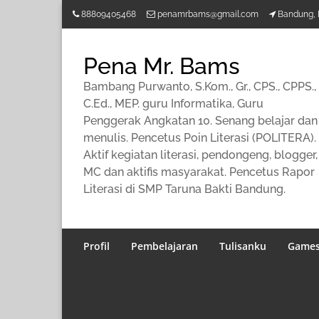
Lompat
88809405468
penamrbams@gmail.com
Bandung, 
ke
konten
Pena Mr. Bams
Bambang Purwanto, S.Kom., Gr., CPS., CPPS.,
C.Ed., MEP. guru Informatika, Guru
Penggerak Angkatan 10. Senang belajar dan
menulis. Pencetus Poin Literasi (POLITERA).
Aktif kegiatan literasi, pendongeng, blogger,
MC dan aktifis masyarakat. Pencetus Rapor
Literasi di SMP Taruna Bakti Bandung.
Profil
Pembelajaran
Tulisanku
Game