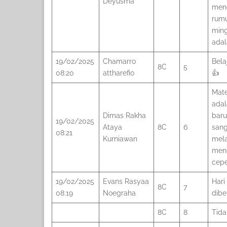
Deyusma
menc
rumu
ming
adal
19/02/2025
Chamarro
Bela
8C
5
08:20
attharefio
👍
Mate
adal
Dimas Rakha
baru
19/02/2025
Ataya
8C
6
sang
08:21
Kurniawan
mela
men
cepe
19/02/2025
Evans Rasyaa
Hari
8C
7
08:19
Noegraha
dibe
8C
8
Tida