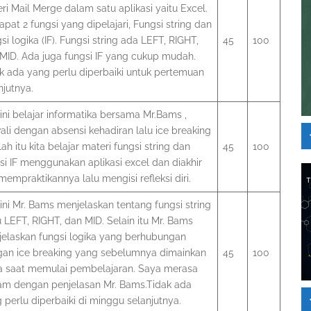
ri Mail Merge dalam satu aplikasi yaitu Excel.
apat 2 fungsi yang dipelajari, Fungsi string dan
si logika (IF). Fungsi string ada LEFT, RIGHT,
45
100
MID. Ada juga fungsi IF yang cukup mudah.
k ada yang perlu diperbaiki untuk pertemuan
njutnya.
 ini belajar informatika bersama Mr.Bams ,
ali dengan absensi kehadiran lalu ice breaking
lah itu kita belajar materi fungsi string dan
45
100
si IF menggunakan aplikasi excel dan diakhir
 mempraktikannya lalu mengisi refleksi diri.
 ini Mr. Bams menjelaskan tentang fungsi string
u LEFT, RIGHT, dan MID. Selain itu Mr. Bams
elaskan fungsi logika yang berhubungan
an ice breaking yang sebelumnya dimainkan
45
100
 saat memulai pembelajaran. Saya merasa
m dengan penjelasan Mr. Bams.Tidak ada
 perlu diperbaiki di minggu selanjutnya.