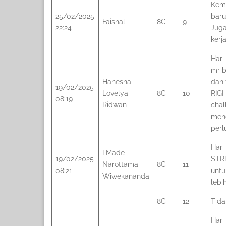
Kema
25/02/2025
baru
Faishal
8C
9
22:24
Juga
kerj
Hari
mr b
Hanesha
dan 
19/02/2025
Lovelya
8C
10
RIGHT
08:19
Ridwan
chal
meng
perl
Hari
I Made
19/02/2025
STRI
Narottama
8C
11
08:21
untu
Wiwekananda
lebi
8C
12
Tida
Hari