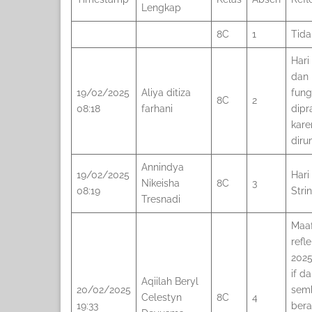
Lengkap
8C
1
Tida
Hari
dan 
19/02/2025
Aliya ditiza
fung
8C
2
08:18
farhani
dipr
kare
dir
Annindya
19/02/2025
Hari
Nikeisha
8C
3
08:19
Stri
Tresnadi
Maaf
refl
2025
if d
Aqiilah Beryl
20/02/2025
semb
Celestyn
8C
4
19:33
bera