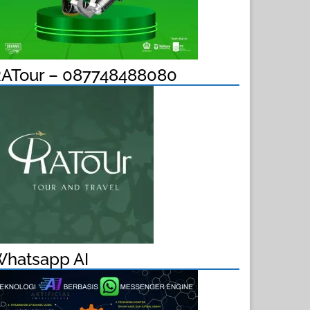
ATour – 087748488080
hatsapp AI