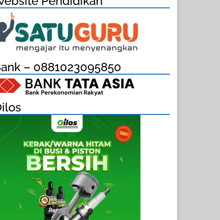
ebsite Pendidikan
ank – 0881023095850
ilos