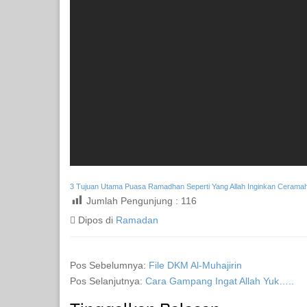
3 Tujuan Utama Puasa Ramadhan Seperti Yang Allah Inginkan Ceramah 
Jumlah Pengunjung :
116
Dipos di
Ramadan
Pos Sebelumnya:
File DKM Al-Muhajirin
Pos Selanjutnya:
Cara Gampang Ingat Allah Yuk…..