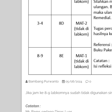
Bambang Purwanto
0
05/08/2024
Jika jam ke 8-9 labkomnya sudah tidak digunakan si
Catatan :
Mr. Bams sedang Dinas Luar