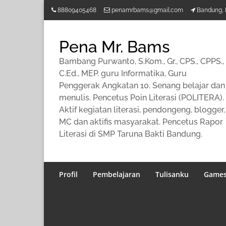
Lompat
88809405468
penamrbams@gmail.com
Bandung, 
ke
konten
Pena Mr. Bams
Bambang Purwanto, S.Kom., Gr., CPS., CPPS.,
C.Ed., MEP. guru Informatika, Guru
Penggerak Angkatan 10. Senang belajar dan
menulis. Pencetus Poin Literasi (POLITERA).
Aktif kegiatan literasi, pendongeng, blogger,
MC dan aktifis masyarakat. Pencetus Rapor
Literasi di SMP Taruna Bakti Bandung.
Profil
Pembelajaran
Tulisanku
Game