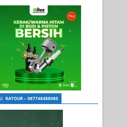
RATOUR – 087748488080