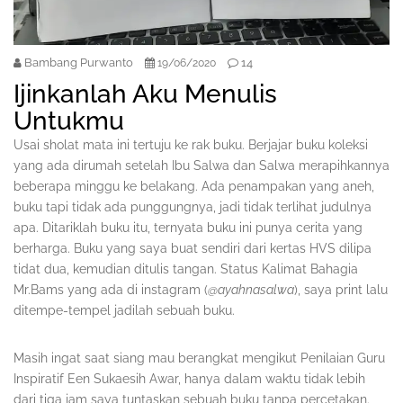
Bambang Purwanto
14
19/06/2020
Ijinkanlah Aku Menulis
Untukmu
Usai sholat mata ini tertuju ke rak buku. Berjajar buku koleksi
yang ada dirumah setelah Ibu Salwa dan Salwa merapihkannya
beberapa minggu ke belakang. Ada penampakan yang aneh,
buku tapi tidak ada punggungnya, jadi tidak terlihat judulnya
apa. Ditariklah buku itu, ternyata buku ini punya cerita yang
berharga. Buku yang saya buat sendiri dari kertas HVS dilipa
tidat dua, kemudian ditulis tangan. Status Kalimat Bahagia
Mr.Bams yang ada di instagram (
@ayahnasalwa
), saya print lalu
ditempe-tempel jadilah sebuah buku.
Masih ingat saat siang mau berangkat mengikut Penilaian Guru
Inspiratif Een Sukaesih Awar, hanya dalam waktu tidak lebih
dari tiga jam saya tuntaskan sebuah buku tanpa percetakan.