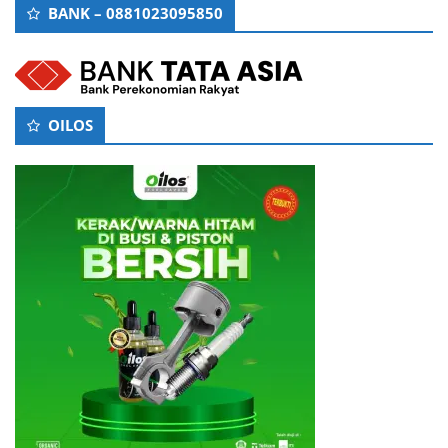
BANK – 0881023095850
OILOS