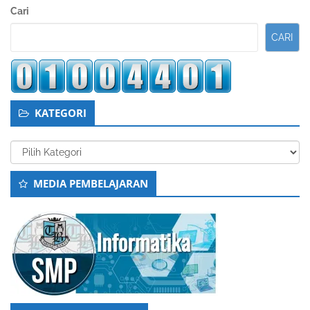
Sidebar
Cari
Kedua
CARI
KATEGORI
Kategori
MEDIA PEMBELAJARAN