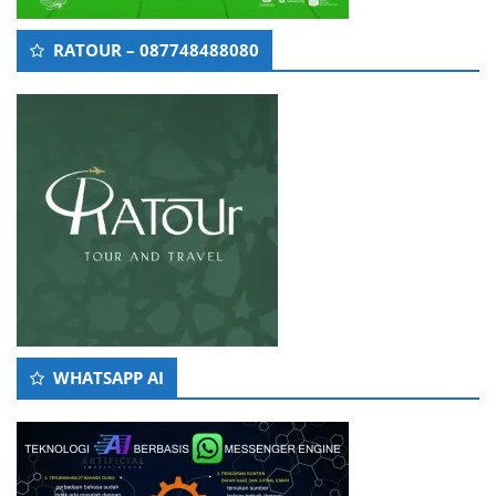
RATOUR – 087748488080
WHATSAPP AI