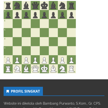
PROFIL SINGKAT
Website ini dikelola oleh Bambang Purwanto, S.Kom., Gr. CPS.