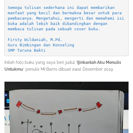
Semoga tulisan sederhana ini dapat membarikan 
manfaat yang kecil dan bermakna besar untuk para 
pembacanya. Mengetahui, mengerti dan memahami isi 
buka adalah lebih baik dibandingkan dengan 
membaca tulisan pada sebuah cover buku.

Firsty Wildaniah, M.Pd.

Guru Bimbingan dan Konseling 

SMP Taruna Bakti 
Inilah foto buku yang saya beri judul “
Ijinkanlah Aku Menulis
Untukmu
” penulis Mr.Bams dibuat awal Desember 2019.