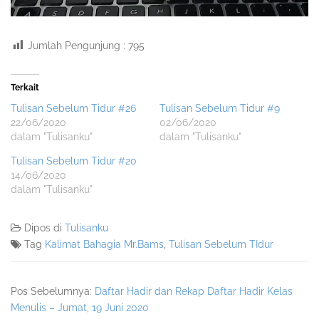
Jumlah Pengunjung :
795
Terkait
Tulisan Sebelum Tidur #26
Tulisan Sebelum Tidur #9
22/06/2020
02/06/2020
dalam "Tulisanku"
dalam "Tulisanku"
Tulisan Sebelum Tidur #20
14/06/2020
dalam "Tulisanku"
Dipos di
Tulisanku
Tag
Kalimat Bahagia Mr.Bams
,
Tulisan Sebelum TIdur
Pos Sebelumnya:
Daftar Hadir dan Rekap Daftar Hadir Kelas
Menulis – Jumat, 19 Juni 2020