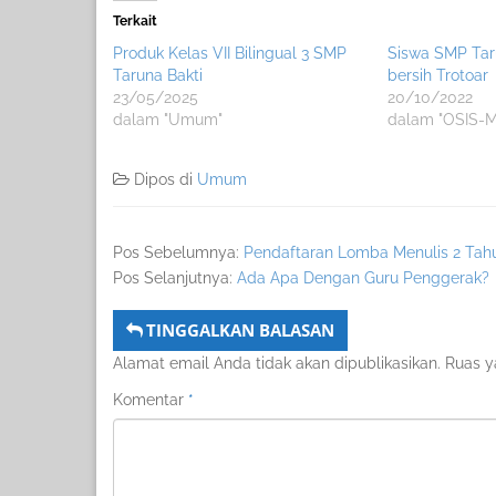
Terkait
Produk Kelas VII Bilingual 3 SMP
Siswa SMP Taru
Taruna Bakti
bersih Trotoar
23/05/2025
20/10/2022
dalam "Umum"
dalam "OSIS-
Dipos di
Umum
Pos Sebelumnya:
Pendaftaran Lomba Menulis 2 Ta
Pos Selanjutnya:
Ada Apa Dengan Guru Penggerak?
TINGGALKAN BALASAN
Alamat email Anda tidak akan dipublikasikan.
Ruas y
Komentar
*