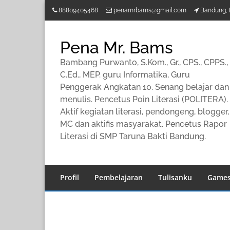
Lompat
88809405468
penamrbams@gmail.com
Bandung, 
ke
konten
Pena Mr. Bams
Bambang Purwanto, S.Kom., Gr., CPS., CPPS.,
C.Ed., MEP. guru Informatika, Guru
Penggerak Angkatan 10. Senang belajar dan
menulis. Pencetus Poin Literasi (POLITERA).
Aktif kegiatan literasi, pendongeng, blogger,
MC dan aktifis masyarakat. Pencetus Rapor
Literasi di SMP Taruna Bakti Bandung.
Profil
Pembelajaran
Tulisanku
Game