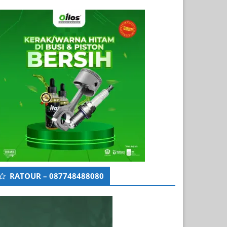
RATOUR – 087748488080