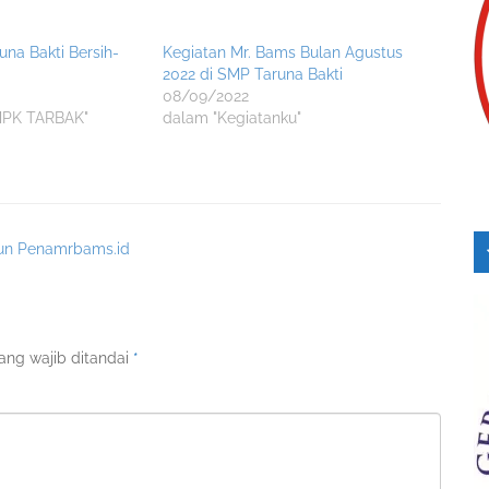
na Bakti Bersih-
Kegiatan Mr. Bams Bulan Agustus
2022 di SMP Taruna Bakti
08/09/2022
MPK TARBAK"
dalam "Kegiatanku"
hun Penamrbams.id
ang wajib ditandai
*