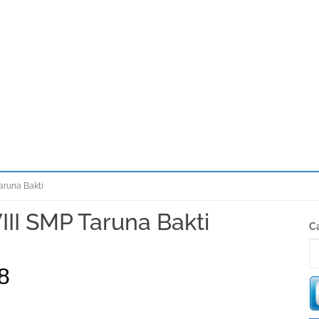
aruna Bakti
III SMP Taruna Bakti
S
Ca
K