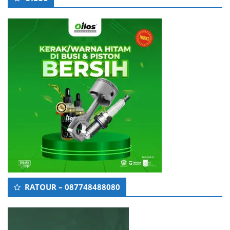
RATOUR – 087748488080