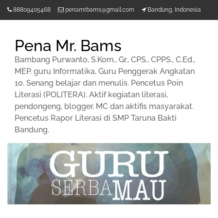
Lompat
88809405468
penamrbams@gmail.com
Bandung, Indonesia
ke
konten
Pena Mr. Bams
Bambang Purwanto, S.Kom., Gr., CPS., CPPS., C.Ed.,
MEP. guru Informatika, Guru Penggerak Angkatan
10. Senang belajar dan menulis. Pencetus Poin
Literasi (POLITERA). Aktif kegiatan literasi,
pendongeng, blogger, MC dan aktifis masyarakat.
Pencetus Rapor Literasi di SMP Taruna Bakti
Bandung.