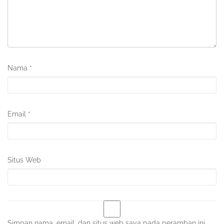
Nama
*
Email
*
Situs Web
Simpan nama, email, dan situs web saya pada peramban ini