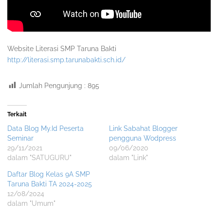
Website Literasi SMP Taruna Bakti
http://literasi.smp.tarunabakti.sch.id/
Jumlah Pengunjung :
895
Terkait
Data Blog My.Id Peserta
Link Sabahat Blogger
Seminar
pengguna Wodpress
29/11/2021
09/06/2020
dalam "SATUGURU"
dalam "Link"
Daftar Blog Kelas 9A SMP
Taruna Bakti TA 2024-2025
12/08/2024
dalam "Umum"