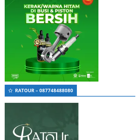
RATOUR – 087748488080