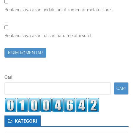
Beritahu saya akan tindak lanjut komentar melalui surel.
Beritahu saya akan tulisan baru melalui surel.
Sidebar
Cari
Kedua
CARI
KATEGORI