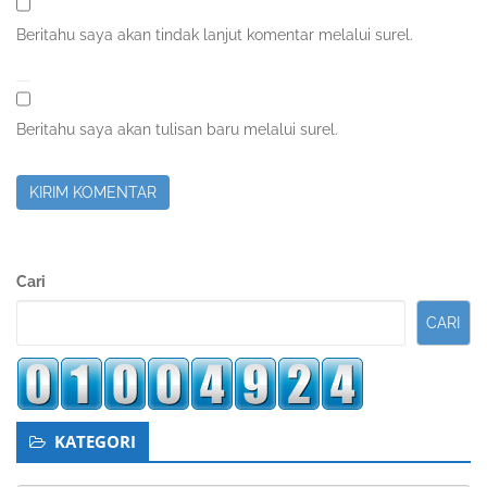
Beritahu saya akan tindak lanjut komentar melalui surel.
Beritahu saya akan tulisan baru melalui surel.
Sidebar
Cari
Kedua
CARI
KATEGORI