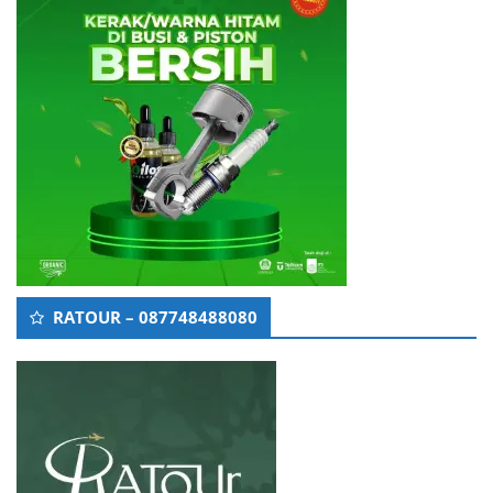
RATOUR – 087748488080