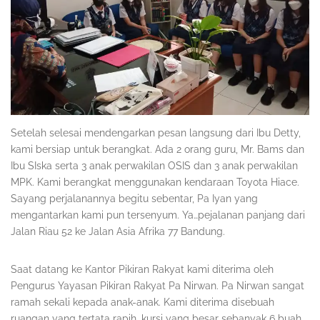
Setelah selesai mendengarkan pesan langsung dari Ibu Detty,
kami bersiap untuk berangkat. Ada 2 orang guru, Mr. Bams dan
Ibu SIska serta 3 anak perwakilan OSIS dan 3 anak perwakilan
MPK. Kami berangkat menggunakan kendaraan Toyota Hiace.
Sayang perjalanannya begitu sebentar, Pa Iyan yang
mengantarkan kami pun tersenyum. Ya…pejalanan panjang dari
Jalan Riau 52 ke Jalan Asia Afrika 77 Bandung.
Saat datang ke Kantor Pikiran Rakyat kami diterima oleh
Pengurus Yayasan Pikiran Rakyat Pa Nirwan. Pa Nirwan sangat
ramah sekali kepada anak-anak. Kami diterima disebuah
ruangan yang tertata rapih, kursi yang besar sebanyak 6 buah