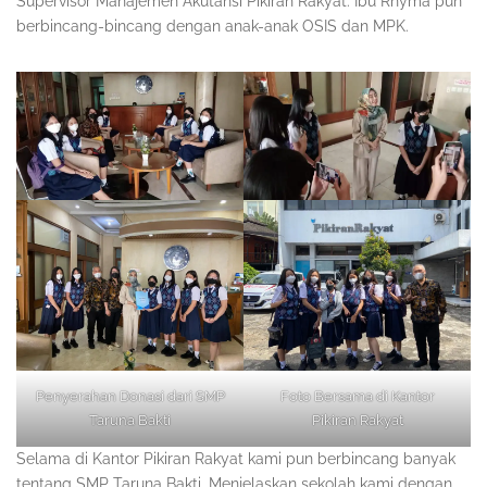
Supervisor Manajemen Akutansi Pikiran Rakyat. Ibu Rhyma pun
berbincang-bincang dengan anak-anak OSIS dan MPK.
Penyerahan Donasi dari SMP
Foto Bersama di Kantor
Taruna Bakti
Pikiran Rakyat
Selama di Kantor Pikiran Rakyat kami pun berbincang banyak
tentang SMP Taruna Bakti. Menjelaskan sekolah kami dengan