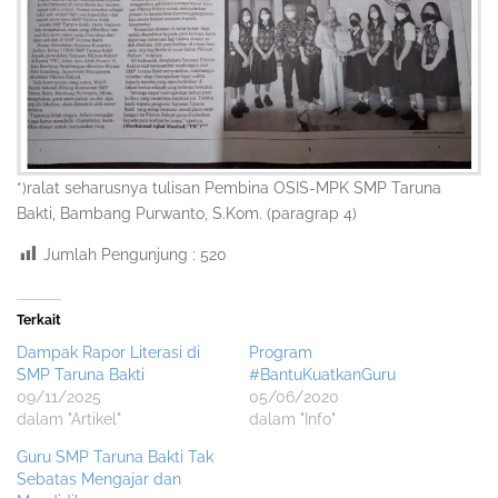
*)ralat seharusnya tulisan Pembina OSIS-MPK SMP Taruna
Bakti, Bambang Purwanto, S.Kom. (paragrap 4)
Jumlah Pengunjung :
520
Terkait
Dampak Rapor Literasi di
Program
SMP Taruna Bakti
#BantuKuatkanGuru
09/11/2025
05/06/2020
dalam "Artikel"
dalam "Info"
Guru SMP Taruna Bakti Tak
Sebatas Mengajar dan