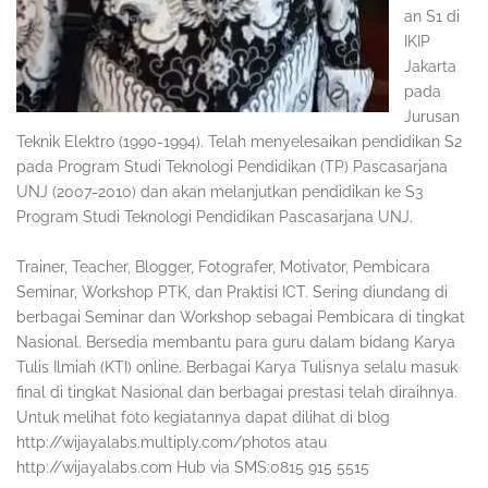
an S1 di
IKIP
Jakarta
pada
Jurusan
Teknik Elektro (1990-1994). Telah menyelesaikan pendidikan S2
pada Program Studi Teknologi Pendidikan (TP) Pascasarjana
UNJ (2007-2010) dan akan melanjutkan pendidikan ke S3
Program Studi Teknologi Pendidikan Pascasarjana UNJ.
Trainer, Teacher, Blogger, Fotografer, Motivator, Pembicara
Seminar, Workshop PTK, dan Praktisi ICT. Sering diundang di
berbagai Seminar dan Workshop sebagai Pembicara di tingkat
Nasional. Bersedia membantu para guru dalam bidang Karya
Tulis Ilmiah (KTI) online. Berbagai Karya Tulisnya selalu masuk
final di tingkat Nasional dan berbagai prestasi telah diraihnya.
Untuk melihat foto kegiatannya dapat dilihat di blog
http://wijayalabs.multiply.com/photos atau
http://wijayalabs.com Hub via SMS:0815 915 5515