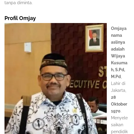
tanpa diminta.
Profil Omjay
Omjaya
nama
aslinya
adalah
Wijaya
Kusuma
h, S.Pd,
M.Pd
,
Lahir di
Jakarta,
28
Oktober
1970
.
Menyele
saikan
pendidik