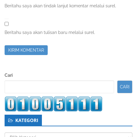
Beritahu saya akan tindak lanjut komentar melalui surel.
Beritahu saya akan tulisan baru melalui surel.
Sidebar
Cari
Kedua
CARI
KATEGORI
Kategori