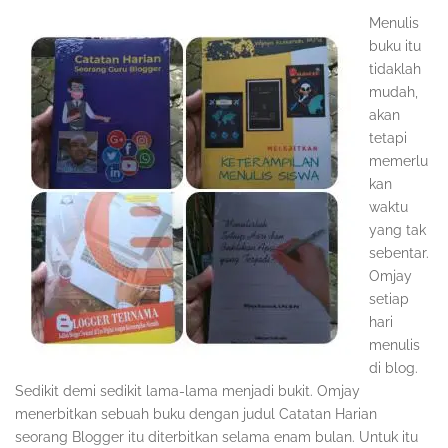
Menulis
buku itu
tidaklah
mudah,
akan
tetapi
memerlu
kan
waktu
yang tak
sebentar.
Omjay
setiap
hari
menulis
di blog.
Sedikit demi sedikit lama-lama menjadi bukit. Omjay
menerbitkan sebuah buku dengan judul Catatan Harian
seorang Blogger itu diterbitkan selama enam bulan. Untuk itu