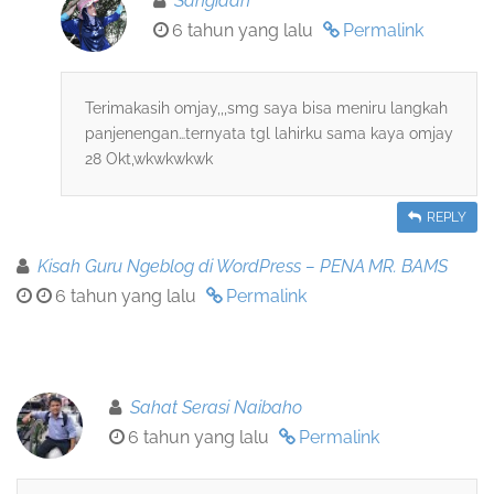
Sangidah
6 tahun yang lalu
Permalink
Terimakasih omjay,,,smg saya bisa meniru langkah
panjenengan…ternyata tgl lahirku sama kaya omjay
28 Okt,wkwkwkwk
REPLY
Kisah Guru Ngeblog di WordPress – PENA MR. BAMS
6 tahun yang lalu
Permalink
Sahat Serasi Naibaho
6 tahun yang lalu
Permalink