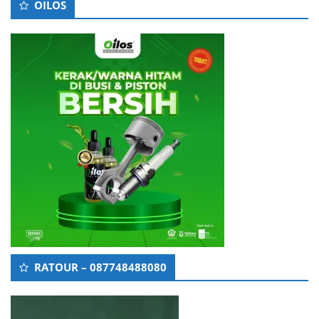
OILOS
RATOUR – 087748488080