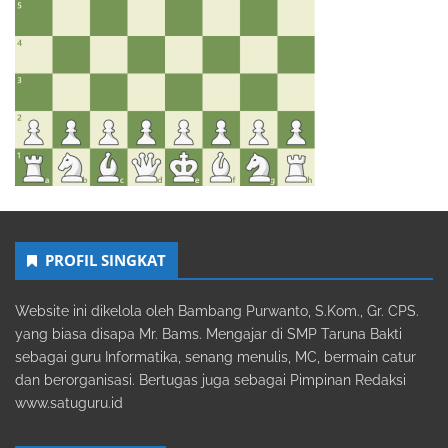
PROFIL SINGKAT
Website ini dikelola oleh Bambang Purwanto, S.Kom., Gr. CPS.
yang biasa disapa Mr. Bams. Mengajar di SMP Taruna Bakti
sebagai guru Informatika, senang menulis, MC, bermain catur
dan berorganisasi. Bertugas juga sebagai Pimpinan Redaksi
www.satuguru.id