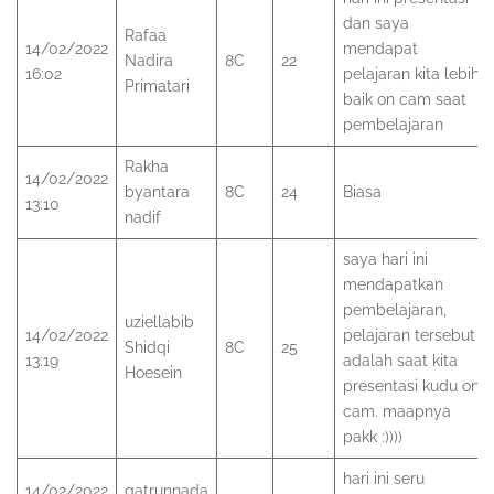
dan saya
Rafaa
14/02/2022
mendapat
Nadira
8C
22
16:02
pelajaran kita lebih
Primatari
baik on cam saat
pembelajaran
Rakha
14/02/2022
byantara
8C
24
Biasa
13:10
nadif
saya hari ini
mendapatkan
pembelajaran,
uziellabib
14/02/2022
pelajaran tersebut
Shidqi
8C
25
13:19
adalah saat kita
Hoesein
presentasi kudu on
cam. maapnya
pakk :))))
hari ini seru
14/02/2022
qatrunnada