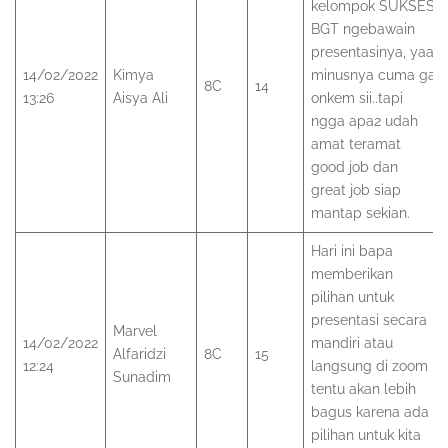
kelompok SUKSES
BGT ngebawain
presentasinya, yaa
14/02/2022
Kimya
minusnya cuma ga
8C
14
13:26
Aisya Ali
onkem sii..tapi
ngga apa2 udah
amat teramat
good job dan
great job siap
mantap sekian.
Hari ini bapa
memberikan
pilihan untuk
presentasi secara
Marvel
14/02/2022
mandiri atau
Alfaridzi
8C
15
12:24
langsung di zoom
Sunadim
tentu akan lebih
bagus karena ada
pilihan untuk kita