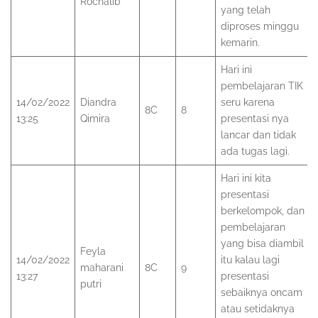
Rochalib
yang telah
diproses minggu
kemarin.
Hari ini
pembelajaran TIK
14/02/2022
Diandra
seru karena
8C
8
13:25
Qimira
presentasi nya
lancar dan tidak
ada tugas lagi.
Hari ini kita
presentasi
berkelompok, dan
pembelajaran
yang bisa diambil
Feyla
14/02/2022
itu kalau lagi
maharani
8C
9
13:27
presentasi
putri
sebaiknya oncam
atau setidaknya