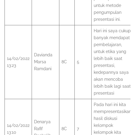
untuk metode
pengumpulan
presentasi ini.
Hari ini saya cukup
banyak mendapat
pembelajaran,
untuk etika yang
Davianda
14/02/2022
lebih baik saat
Marsa
8C
5
13:23
presentasi,
Ramdani
kedepannya saya
akan mencoba
lebih baik lagi saat
presentasi
Pada hari ini kita
mempresentasikan
hasil diskusi
Denarya
14/02/2022
kelompok
Rafif
8C
7
13:10
kelompok kita