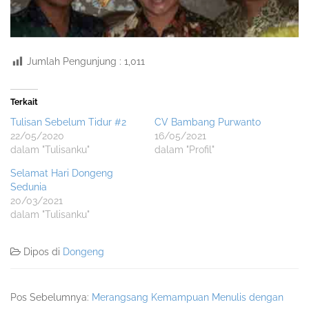
Jumlah Pengunjung :
1,011
Terkait
Tulisan Sebelum Tidur #2
CV Bambang Purwanto
22/05/2020
16/05/2021
dalam "Tulisanku"
dalam "Profil"
Selamat Hari Dongeng
Sedunia
20/03/2021
dalam "Tulisanku"
Dipos di
Dongeng
Pos Sebelumnya:
Merangsang Kemampuan Menulis dengan