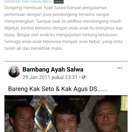
DONGENG-DAN-TAMAN-BACA
Unduh
Dongeng membuat Ayah Salwa banyak pengalaman,
pertemuan dengan para pendongeng ternama sangat
menyenangkan. Sampai saat ini aktifitas mendongeng masih
digeluti, karena bertemu dengan anak-anak itu energinya luar
biasa. Belajar dari anak itu mengajarkan tentang ketulusan.
Semoga anak-anak Indonesia menjadi anak hebat, yang cinta
tanah air dan berakhlak mulia.