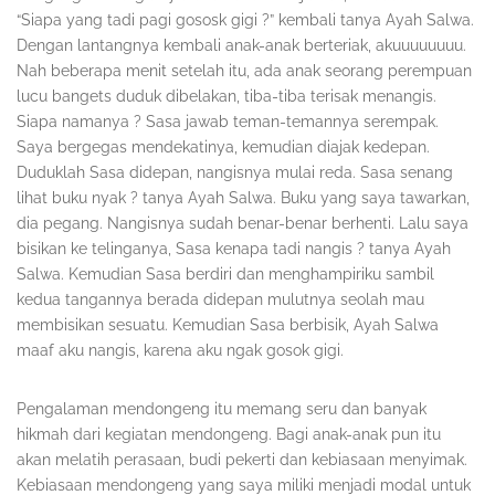
“Siapa yang tadi pagi gososk gigi ?” kembali tanya Ayah Salwa.
Dengan lantangnya kembali anak-anak berteriak, akuuuuuuuu.
Nah beberapa menit setelah itu, ada anak seorang perempuan
lucu bangets duduk dibelakan, tiba-tiba terisak menangis.
Siapa namanya ? Sasa jawab teman-temannya serempak.
Saya bergegas mendekatinya, kemudian diajak kedepan.
Duduklah Sasa didepan, nangisnya mulai reda. Sasa senang
lihat buku nyak ? tanya Ayah Salwa. Buku yang saya tawarkan,
dia pegang. Nangisnya sudah benar-benar berhenti. Lalu saya
bisikan ke telinganya, Sasa kenapa tadi nangis ? tanya Ayah
Salwa. Kemudian Sasa berdiri dan menghampiriku sambil
kedua tangannya berada didepan mulutnya seolah mau
membisikan sesuatu. Kemudian Sasa berbisik, Ayah Salwa
maaf aku nangis, karena aku ngak gosok gigi.
Pengalaman mendongeng itu memang seru dan banyak
hikmah dari kegiatan mendongeng. Bagi anak-anak pun itu
akan melatih perasaan, budi pekerti dan kebiasaan menyimak.
Kebiasaan mendongeng yang saya miliki menjadi modal untuk