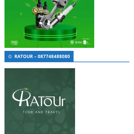
RATOUR – 087748488080