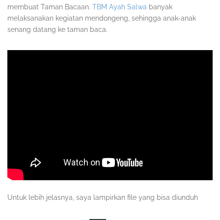
membuat Taman Bacaan.
TBM Ayah Salwa
banyak
melaksanakan kegiatan mendongeng, sehingga anak-anak
senang datang ke taman baca.
Untuk lebih jelasnya, saya lampirkan file yang bisa diunduh