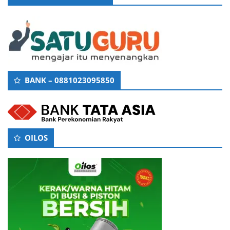
BANK – 0881023095850
OILOS