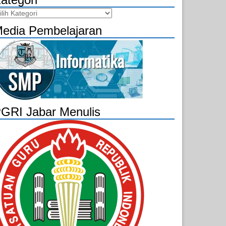
tegori
edia Pembelajaran
GRI Jabar Menulis