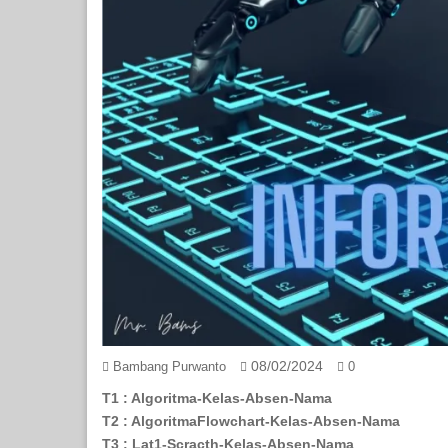
08/02/2024
Bambang Purwanto
0
T1 : Algoritma-Kelas-Absen-Nama
T2 : AlgoritmaFlowchart-Kelas-Absen-Nama
T3 : Lat1-Scracth-Kelas-Absen-Nama