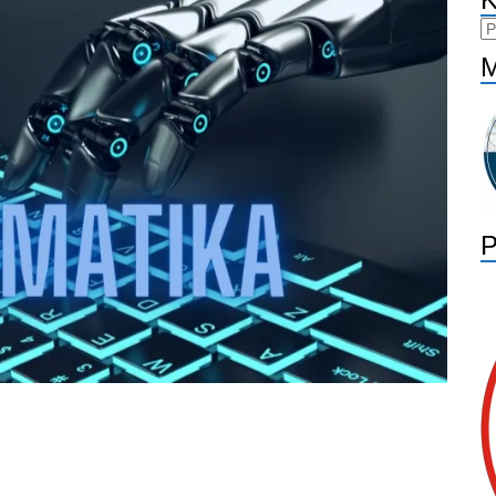
Ka
M
P