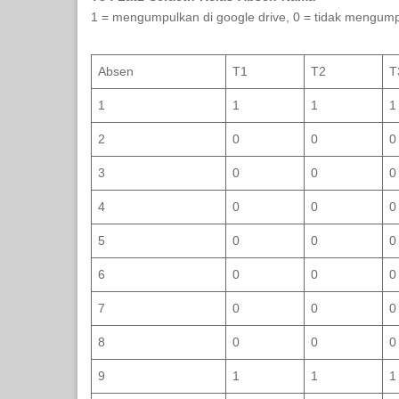
1 = mengumpulkan di google drive, 0 = tidak mengump
Absen
T1
T2
T
1
1
1
1
2
0
0
0
3
0
0
0
4
0
0
0
5
0
0
0
6
0
0
0
7
0
0
0
8
0
0
0
9
1
1
1