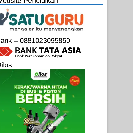
ebsite Pendidikan
ank – 0881023095850
ilos