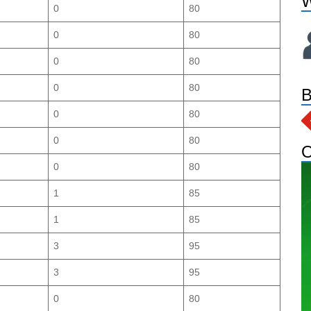
W
0
80
0
80
0
80
0
80
B
0
80
0
80
O
0
80
1
85
1
85
3
95
3
95
0
80