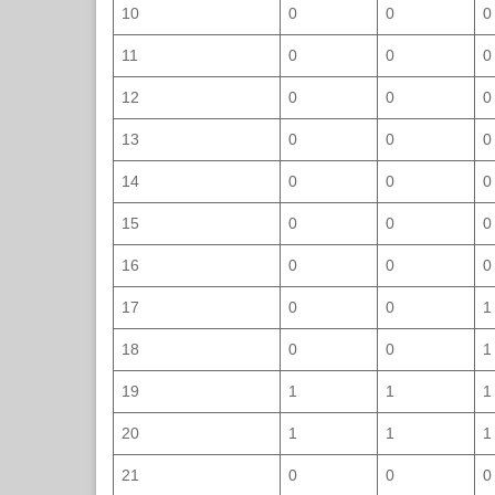
10
0
0
0
11
0
0
0
12
0
0
0
13
0
0
0
14
0
0
0
15
0
0
0
16
0
0
0
17
0
0
1
18
0
0
1
19
1
1
1
20
1
1
1
21
0
0
0