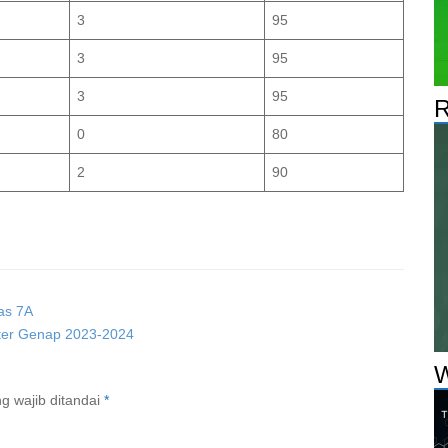
3
95
3
95
3
95
R
0
80
2
90
as 7A
ster Genap 2023-2024
W
g wajib ditandai
*