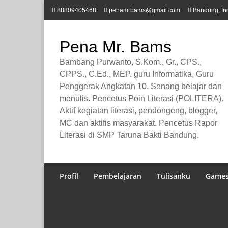
Lompat
88809405468
penamrbams@gmail.com
Bandung, In
ke
konten
Pena Mr. Bams
Bambang Purwanto, S.Kom., Gr., CPS.,
CPPS., C.Ed., MEP. guru Informatika, Guru
Penggerak Angkatan 10. Senang belajar dan
menulis. Pencetus Poin Literasi (POLITERA).
Aktif kegiatan literasi, pendongeng, blogger,
MC dan aktifis masyarakat. Pencetus Rapor
Literasi di SMP Taruna Bakti Bandung.
Profil
Pembelajaran
Tulisanku
Game