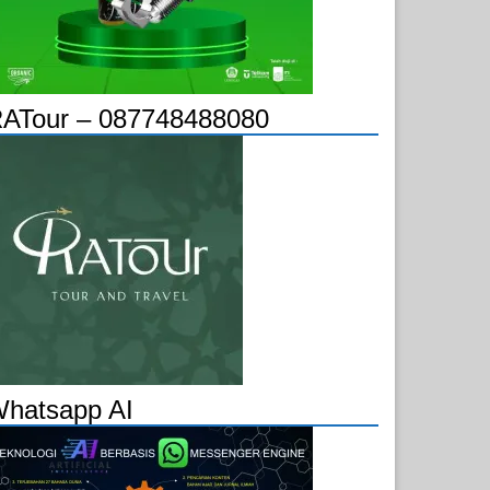
ATour – 087748488080
hatsapp AI