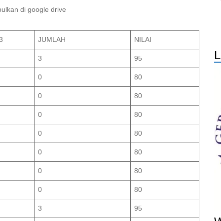
ulkan di google drive
3
JUMLAH
NILAI
L
3
95
0
80
0
80
0
80
0
80
0
80
0
80
0
80
3
95